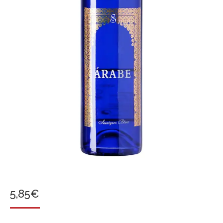
5,85
€