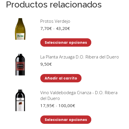
Productos relacionados
Protos Verdejo
Rango
7,70
€
-
43,20
€
de
precios:
Este
Seleccionar opciones
desde
producto
7,70€
tiene
La Planta Arzuaga D.O. Ribera del Duero
hasta
43,20€
múltiples
9,50
€
variantes.
Las
Añadir al carrito
opciones
se
Vino Valdebodega Crianza - D.O. Ribera
del Duero
pueden
Rango
17,95
€
-
100,00
€
elegir
de
en
precios:
Este
Seleccionar opciones
la
desde
producto
17,95€
página