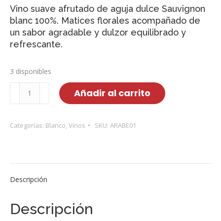
Vino suave afrutado de aguja dulce Sauvignon
blanc 100%. Matices florales acompañado de
un sabor agradable y dulzor equilibrado y
refrescante.
3 disponibles
Vino
Añadir al carrito
Árabe
Semidulce
cantidad
Categorías:
Blanco
,
Vinos
SKU:
ARABE01
Descripción
Descripción