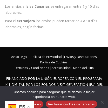
Los envíos a
Islas Canarias
se entregaran entre 7 y 10 días
laborables.
Para el
extranjero
los envíos pueden tardar de 4 a 10 días
laborables, según fechas.
Aviso Legal
|
Política de Privacidad
|
Envíos y Devoluciones
|
Política de Cookies
|
Términos y Condiciones
|
Accesibilidad
|
Mapa del Sitio
FINANCIADO POR LA UNIÓN EUROPEA CON EL PROGRAMA
KIT DIGITAL POR LOS FONDOS NEXT GENERATION (EU) DEL
MECANISMO DE RECUPERACIÓN Y RESILIENCIA.
Usamos cookies para asegurar que te damos la mejor
experiencia en nuestra web.
Aceptar cookies
Rechazar cookies de terceros
ES