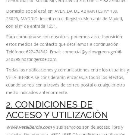
Denominación social: Mi Veta Ibérica S.L. con CIF B87706263.
Domicilio social está en: AVENIDA DE ABRANTES Nº 109,
28025, MADRID. Inscrita en el Registro Mercantil de Madrid,
con el nº de entrada 1551.
Para comunicarse con nosotros, ponemos a su disposición
estos medios de contacto que detallamos a continuación:
Teléfono: 622474842. Email: comercial@yellowgreen-gerbil-
210398.hostingersite.com.
Todas las notificaciones y comunicaciones entre los usuarios y
VETA IBERICA se considerarán eficaces, a todos los efectos,
cuando se realicen a través de correo postal o cualquier otro
medio indicados anteriormente.
2. CONDICIONES DE
ACCESO Y UTILIZACIÓN
Www.vetaibercia.com
y sus servicios son de acceso libre y
gratuito. Sin embargo, VETA IBERICA condiciona la utilización