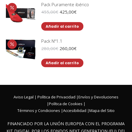
Pack Puramente ibérico
El
El
455,00
€
425,00
€
precio
precio
original
actual
Añadir al carrito
era:
es:
455,00€.
425,00€.
Pack Nº1.1
El
El
280,00
€
260,00
€
precio
precio
original
actual
Añadir al carrito
era:
es:
280,00€.
260,00€.
Aviso Legal
|
Política de Privacidad
|
Envíos y Devoluciones
|
Política de Cookies
|
Términos y Condiciones
|
Accesibilidad
|
Mapa del Sitio
FINANCIADO POR LA UNIÓN EUROPEA CON EL PROGRAMA
KIT DIGITAL POR LOS FONDOS NEXT GENERATION (EU) DEL