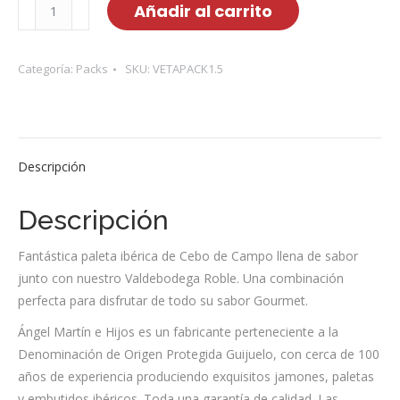
Pack
Añadir al carrito
Nº
1.5
cantidad
Categoría:
Packs
SKU:
VETAPACK1.5
Descripción
Descripción
Fantástica paleta ibérica de Cebo de Campo llena de sabor
junto con nuestro Valdebodega Roble. Una combinación
perfecta para disfrutar de todo su sabor Gourmet.
Ángel Martín e Hijos es un fabricante perteneciente a la
Denominación de Origen Protegida Guijuelo, con cerca de 100
años de experiencia produciendo exquisitos jamones, paletas
y embutidos ibéricos. Toda una garantía de calidad. Las