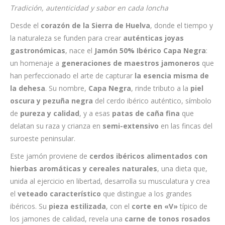
Tradición, autenticidad y sabor en cada loncha
Desde el
corazón de la Sierra de Huelva
, donde el tiempo y
la naturaleza se funden para crear
auténticas joyas
gastronómicas
, nace el
Jamón 50% Ibérico Capa Negra
:
un homenaje a
generaciones de maestros jamoneros
que
han perfeccionado el arte de capturar
la esencia misma de
la dehesa
. Su nombre,
Capa Negra
, rinde tributo a la
piel
oscura y pezuña negra
del cerdo ibérico auténtico, símbolo
de
pureza y calidad
, y a esas
patas de caña fina
que
delatan su raza y crianza en
semi-extensivo
en las fincas del
suroeste peninsular.
Este jamón proviene de
cerdos ibéricos alimentados con
hierbas aromáticas y cereales naturales
, una dieta que,
unida al ejercicio en libertad, desarrolla su musculatura y crea
el
veteado característico
que distingue a los grandes
ibéricos. Su
pieza estilizada
, con el
corte en «V»
típico de
los jamones de calidad, revela una
carne de tonos rosados