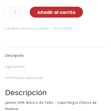
Jamón
Añadir al carrito
de
Cebo
Ibérico
Categoría:
Jamones y paletas
SKU:
JC50CN
50%
Raza
Ibérica
Capa
Descripción
Negra
cantidad
Ingredientes
Información Nutricional
Descripción
Jamón 50% Ibérico de Cebo – Capa Negra (Sierra de
Huelva)