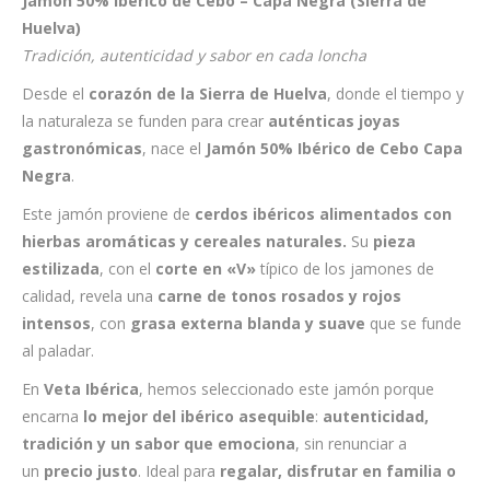
Jamón 50% Ibérico de Cebo – Capa Negra (Sierra de
180,00€
Huelva)
hasta
Tradición, autenticidad y sabor en cada loncha
205,00€
Desde el
corazón de la Sierra de Huelva
, donde el tiempo y
la naturaleza se funden para crear
auténticas joyas
gastronómicas
, nace el
Jamón 50% Ibérico de Cebo Capa
Negra
.
Este jamón proviene de
cerdos ibéricos alimentados con
hierbas aromáticas y cereales naturales.
Su
pieza
estilizada
, con el
corte en «V»
típico de los jamones de
calidad, revela una
carne de tonos rosados y rojos
intensos
, con
grasa externa blanda y suave
que se funde
al paladar.
En
Veta Ibérica
, hemos seleccionado este jamón porque
encarna
lo mejor del ibérico asequible
:
autenticidad,
tradición y un sabor que emociona
, sin renunciar a
un
precio justo
. Ideal para
regalar, disfrutar en familia o