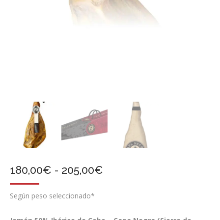
Rango
180,00
€
-
205,00
€
de
Según peso seleccionado*
precios:
desde