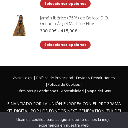
Este
Seleccionar opciones
opciones
producto
se
tiene
Jamón Ibérico (75%) de Bellota D.O.
pueden
Guijuelo Ángel Martín e Hijos.
múltiples
elegir
Rango
390,00
€
-
415,00
€
variantes.
en
de
Las
la
precios:
Este
Seleccionar opciones
opciones
desde
página
producto
se
390,00€
de
tiene
hasta
pueden
producto
415,00€
múltiples
elegir
variantes.
en
Aviso Legal
|
Política de Privacidad
|
Envíos y Devoluciones
Las
la
|
Política de Cookies
|
opciones
página
Términos y Condiciones
|
Accesibilidad
|
Mapa del Sitio
se
de
pueden
producto
FINANCIADO POR LA UNIÓN EUROPEA CON EL PROGRAMA
elegir
KIT DIGITAL POR LOS FONDOS NEXT GENERATION (EU) DEL
en
MECANISMO DE RECUPERACIÓN Y RESILIENCIA.
Usamos cookies para asegurar que te damos la mejor
la
experiencia en nuestra web.