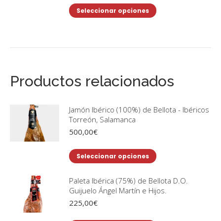
precios:
Este
Seleccionar opciones
desde
producto
225,00€
tiene
hasta
250,00€
múltiples
variantes.
Las
Productos relacionados
opciones
se
pueden
Jamón Ibérico (100%) de Bellota - Ibéricos
Torreón, Salamanca
elegir
500,00
€
en
la
Este
Seleccionar opciones
página
producto
de
tiene
Paleta Ibérica (75%) de Bellota D.O.
producto
Guijuelo Ángel Martín e Hijos.
múltiples
225,00
€
variantes.
Las